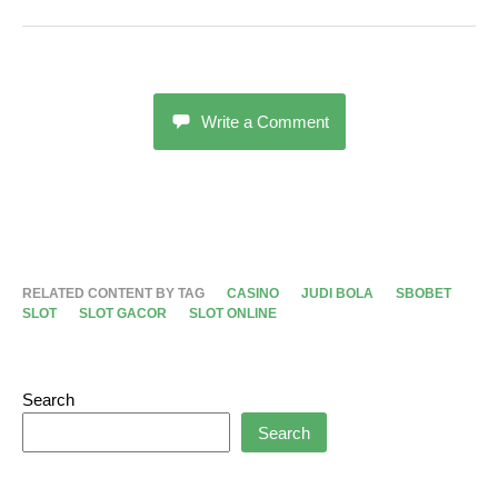
Write a Comment
RELATED CONTENT BY TAG
CASINO
JUDI BOLA
SBOBET
SLOT
SLOT GACOR
SLOT ONLINE
Search
Search