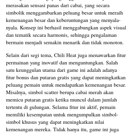
merasakan sensasi panas dari cabai, yang secara
simbolik menggambarkan peluang besar untuk meraih
kemenangan besar dan keberuntungan yang menyala-
nyala. Konsep ini berhasil menggabungkan aspek visual
dan tematik secara harmonis, sehingga pengalaman
bermain menjadi semakin menarik dan tidak monoton.
Selain dari segi tema, Chili Heat juga menawarkan fitur
permainan yang inovatif dan menguntungkan. Salah
satu keunggulan utama dari game ini adalah adanya
fitur bonus dan putaran gratis yang dapat meningkatkan
peluang pemain untuk mendapatkan kemenangan besar.
Misalnya, simbol scatter berupa cabai merah akan
memicu putaran gratis ketika muncul dalam jumlah
tertentu di gulungan. Selama fitur ini aktif, pemain
memiliki kesempatan untuk mengumpulkan simbol-
simbol khusus yang dapat meningkatkan nilai
kemenangan mereka. Tidak hanya itu, game ini juga