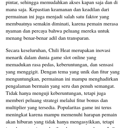
pintar, sehingga memudahkan akses kapan saja dan di
mana saja. Kepastian keamanan dan keadilan dari
permainan ini juga menjadi salah satu faktor yang
membuatnya semakin diminati, karena pemain merasa
nyaman dan percaya bahwa peluang mereka untuk
menang benar-benar adil dan transparan.
Secara keseluruhan, Chili Heat merupakan inovasi
menarik dalam dunia game slot online yang
memadukan rasa pedas, keberuntungan, dan sensasi
yang menggigit. Dengan tema yang unik dan fitur yang
menguntungkan, permainan ini mampu menghadirkan
pengalaman bermain yang seru dan penuh semangat.
Tidak hanya menguji keberuntungan, tetapi juga
memberi peluang strategi melalui fitur bonus dan
multiplier yang tersedia. Popularitas game ini terus
meningkat karena mampu memenuhi harapan pemain
akan hiburan yang tidak hanya mengasyikkan, tetapi