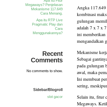
Apa Itu Fitur
Megaways? Penjelasan
Angka 117.649 t
Mekanisme 117.649
Cara Menang.
kombinasi maksi
Apa itu RTP Live
gulungan memili
Pragmatic Play dan
adalah 7 x 7 x 
Cara
Menggunakannya?
ini memberikan 
mengandalkan ga
Mekanisme kerja
Recent
Sebagai gantiny
Comments
pada gulungan b
No comments to show.
awal, maka pema
Ini membuat per
sering, meskipun
Sidebar/Blogroll
Selain itu, fitu
slot gacor
Megaways. Keti