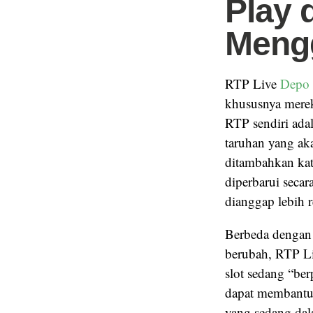
Play 
Meng
RTP Live
Depo
khususnya mere
RTP sendiri adala
taruhan yang ak
ditambahkan kat
diperbarui secar
dianggap lebih r
Berbeda dengan 
berubah, RTP L
slot sedang “be
dapat membantu
yang sedang dal