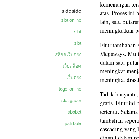
kemenangan ters
sideside
atas. Proses ini
slot online
lain, satu putar
meningkatkan po
slot
slot
Fitur tambahan s
Megaways. Multi
สล็อตเว็บตรง
dalam satu puta
เว็บสล็อต
meningkat menjad
เว็บตรง
meningkat drast
togel online
Tidak hanya itu,
slot gacor
gratis. Fitur in
tertentu. Selam
sbobet
tambahan seperti
judi bola
cascading yang l
dinanti dalam p