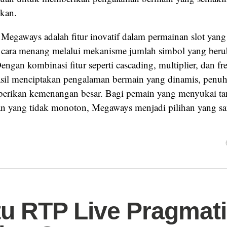
kan.
Megaways adalah fitur inovatif dalam permainan slot ya
 cara menang melalui mekanisme jumlah simbol yang beru
Dengan kombinasi fitur seperti cascading, multiplier, dan fre
il menciptakan pengalaman bermain yang dinamis, penuh 
berikan kemenangan besar. Bagi pemain yang menyukai ta
an yang tidak monoton, Megaways menjadi pilihan yang s
tu RTP Live Pragmat