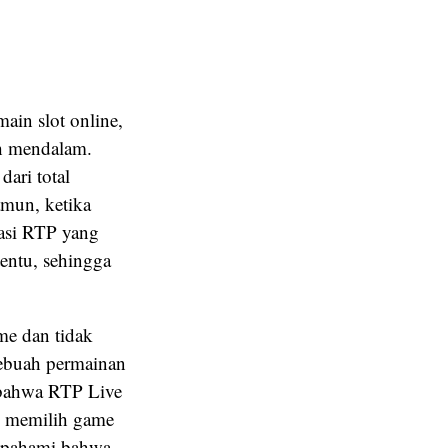
ain slot online,
h mendalam.
dari total
mun, ketika
asi RTP yang
tentu, sehingga
me dan tidak
ebuah permainan
a bahwa RTP Live
u memilih game
dipahami bahwa