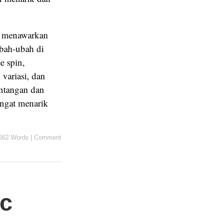
ng menawarkan
bah-ubah di
e spin,
variasi, dan
ntangan dan
angat menarik
662 Words
|
Comment
ic