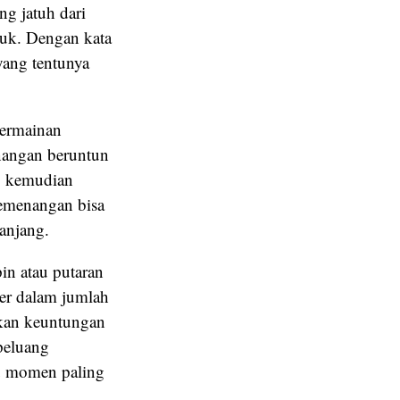
g jatuh dari
ntuk. Dengan kata
yang tentunya
permainan
enangan beruntun
1, kemudian
kemenangan bisa
anjang.
in atau putaran
ter dalam jumlah
tkan keuntungan
 peluang
atu momen paling