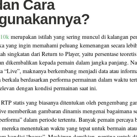
dan Cara
gunakannya?
 10k
merupakan istilah yang sering muncul di kalangan pem
ka yang ingin memahami peluang kemenangan secara lebi
h singkatan dari Return to Player, yaitu persentase teoretis 
an dikembalikan kepada pemain dalam jangka panjang. Na
a “Live”, maknanya berkembang menjadi data atau inform
a berkala berdasarkan performa permainan dalam waktu ter
elevan dengan kondisi permainan saat ini.
RTP statis yang biasanya ditentukan oleh pengembang ga
ive memberikan gambaran dinamis mengenai bagaimana s
rperforma” dalam periode tertentu. Banyak pemain percay
 mereka menentukan waktu yang tepat untuk bermain ata
am kondisi “bagus”. Meskipun demikian, penting untuk 