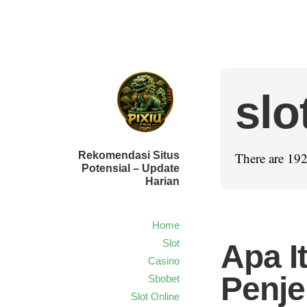
slo
Rekomendasi Situs
There are 19
Potensial – Update
Harian
Home
Slot
Apa I
Casino
Penje
Sbobet
Slot Online