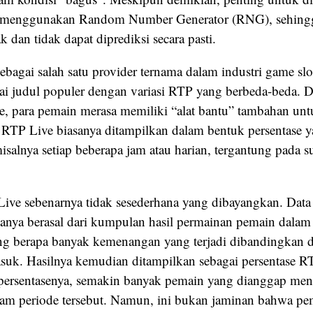
ap menggunakan Random Number Generator (RNG), sehingga
k dan tidak dapat diprediksi secara pasti.
ebagai salah satu provider ternama dalam industri game slo
ai judul populer dengan variasi RTP yang berbeda-beda. 
, para pemain merasa memiliki “alat bantu” tambahan u
 RTP Live biasanya ditampilkan dalam bentuk persentase y
misalnya setiap beberapa jam atau harian, tergantung pada 
Live sebenarnya tidak sesederhana yang dibayangkan. Data
sanya berasal dari kumpulan hasil permainan pemain dalam 
tung berapa banyak kemenangan yang terjadi dibandingkan d
suk. Hasilnya kemudian ditampilkan sebagai persentase R
persentasenya, semakin banyak pemain yang dianggap me
m periode tersebut. Namun, ini bukan jaminan bahwa pe