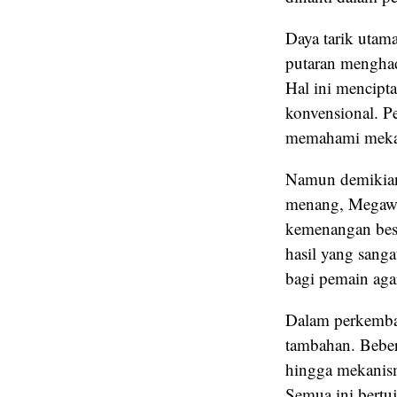
Daya tarik utama
putaran menghad
Hal ini mencipt
konvensional. P
memahami mekan
Namun demikian
menang, Megaways
kemenangan besar
hasil yang sanga
bagi pemain aga
Dalam perkemban
tambahan. Beber
hingga mekanis
Semua ini bert