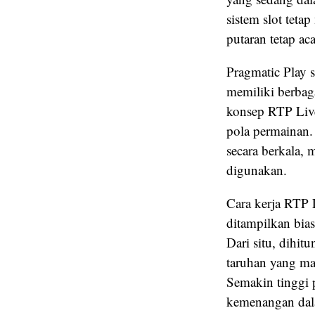
sistem slot tet
putaran tetap aca
Pragmatic Play s
memiliki berbag
konsep RTP Live
pola permainan.
secara berkala, 
digunakan.
Cara kerja RTP 
ditampilkan bia
Dari situ, dihi
taruhan yang ma
Semakin tinggi 
kemenangan dala