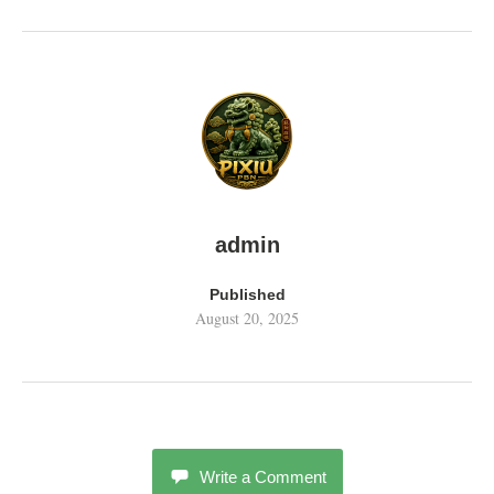
admin
Published
August 20, 2025
Write a Comment