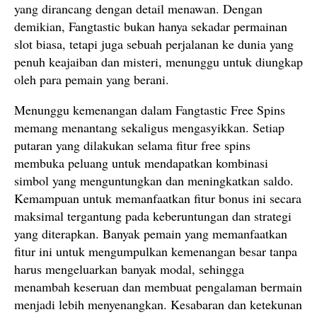
yang dirancang dengan detail menawan. Dengan
demikian, Fangtastic bukan hanya sekadar permainan
slot biasa, tetapi juga sebuah perjalanan ke dunia yang
penuh keajaiban dan misteri, menunggu untuk diungkap
oleh para pemain yang berani.
Menunggu kemenangan dalam Fangtastic Free Spins
memang menantang sekaligus mengasyikkan. Setiap
putaran yang dilakukan selama fitur free spins
membuka peluang untuk mendapatkan kombinasi
simbol yang menguntungkan dan meningkatkan saldo.
Kemampuan untuk memanfaatkan fitur bonus ini secara
maksimal tergantung pada keberuntungan dan strategi
yang diterapkan. Banyak pemain yang memanfaatkan
fitur ini untuk mengumpulkan kemenangan besar tanpa
harus mengeluarkan banyak modal, sehingga
menambah keseruan dan membuat pengalaman bermain
menjadi lebih menyenangkan. Kesabaran dan ketekunan