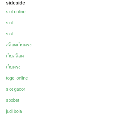
sideside
slot online
slot
slot
สล็อตเว็บตรง
เว็บสล็อต
เว็บตรง
togel online
slot gacor
sbobet
judi bola