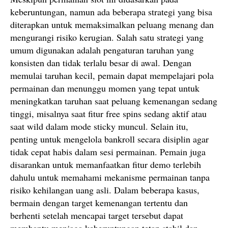
keberuntungan, namun ada beberapa strategi yang bisa
diterapkan untuk memaksimalkan peluang menang dan
mengurangi risiko kerugian. Salah satu strategi yang
umum digunakan adalah pengaturan taruhan yang
konsisten dan tidak terlalu besar di awal. Dengan
memulai taruhan kecil, pemain dapat mempelajari pola
permainan dan menunggu momen yang tepat untuk
meningkatkan taruhan saat peluang kemenangan sedang
tinggi, misalnya saat fitur free spins sedang aktif atau
saat wild dalam mode sticky muncul. Selain itu,
penting untuk mengelola bankroll secara disiplin agar
tidak cepat habis dalam sesi permainan. Pemain juga
disarankan untuk memanfaatkan fitur demo terlebih
dahulu untuk memahami mekanisme permainan tanpa
risiko kehilangan uang asli. Dalam beberapa kasus,
bermain dengan target kemenangan tertentu dan
berhenti setelah mencapai target tersebut dapat