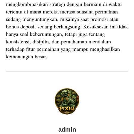
mengkombinasikan strategi dengan bermain di waktu
tertentu di mana mereka merasa suasana permainan
sedang menguntungkan, misalnya saat promosi atau
bonus deposit sedang berlangsung. Kesuksesan ini tidak
hanya soal keberuntungan, tetapi juga tentang
konsistensi, disiplin, dan pemahaman mendalam
terhadap fitur permainan yang mampu menghasilkan
kemenangan besar.
admin