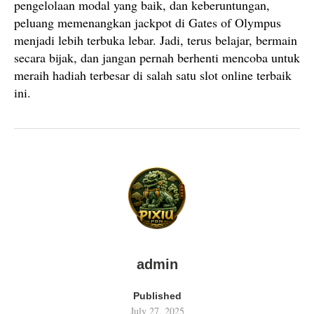
pengelolaan modal yang baik, dan keberuntungan,
peluang memenangkan jackpot di Gates of Olympus
menjadi lebih terbuka lebar. Jadi, terus belajar, bermain
secara bijak, dan jangan pernah berhenti mencoba untuk
meraih hadiah terbesar di salah satu slot online terbaik
ini.
admin
Published
July 27, 2025