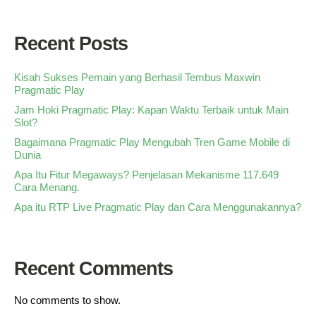
Recent Posts
Kisah Sukses Pemain yang Berhasil Tembus Maxwin
Pragmatic Play
Jam Hoki Pragmatic Play: Kapan Waktu Terbaik untuk Main
Slot?
Bagaimana Pragmatic Play Mengubah Tren Game Mobile di
Dunia
Apa Itu Fitur Megaways? Penjelasan Mekanisme 117.649
Cara Menang.
Apa itu RTP Live Pragmatic Play dan Cara Menggunakannya?
Recent Comments
No comments to show.