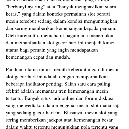
“berbunyi nyaring” atau “banyak menghasilkan suara
keras,” yang dalam konteks permainan slot berarti
mesin tersebut sedang dalam kondisi menguntungkan
dan sering memberikan kemenangan kepada pemain.
Oleh karena itu, memahami bagaimana menemukan
dan memanfaatkan slot gacor hari ini menjadi kunci
utama bagi pemain yang ingin mendapatkan
kemenangan cepat dan mudah.
Panduan utama untuk meraih keberuntungan di mesin
slot gacor hari ini adalah dengan memperhatikan
beberapa indikator penting. Salah satu cara paling
efektif adalah memantau tren kemenangan mesin
tertentu. Banyak situs judi online dan forum diskusi
yang menyediakan data mengenai mesin slot mana saja
yang sedang gacor hari ini. Biasanya, mesin slot yang
sering memberikan jackpot atau kemenangan besar
dalam waktu tertentu menunjukkan pola tertentu yang