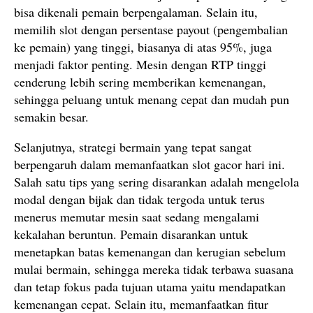
bisa dikenali pemain berpengalaman. Selain itu,
memilih slot dengan persentase payout (pengembalian
ke pemain) yang tinggi, biasanya di atas 95%, juga
menjadi faktor penting. Mesin dengan RTP tinggi
cenderung lebih sering memberikan kemenangan,
sehingga peluang untuk menang cepat dan mudah pun
semakin besar.
Selanjutnya, strategi bermain yang tepat sangat
berpengaruh dalam memanfaatkan slot gacor hari ini.
Salah satu tips yang sering disarankan adalah mengelola
modal dengan bijak dan tidak tergoda untuk terus
menerus memutar mesin saat sedang mengalami
kekalahan beruntun. Pemain disarankan untuk
menetapkan batas kemenangan dan kerugian sebelum
mulai bermain, sehingga mereka tidak terbawa suasana
dan tetap fokus pada tujuan utama yaitu mendapatkan
kemenangan cepat. Selain itu, memanfaatkan fitur