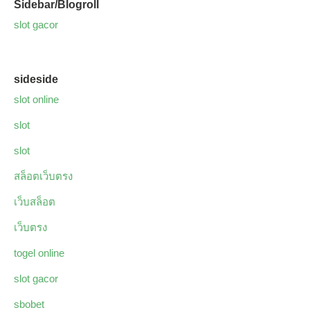
Sidebar/Blogroll
slot gacor
sideside
slot online
slot
slot
สล็อตเว็บตรง
เว็บสล็อต
เว็บตรง
togel online
slot gacor
sbobet